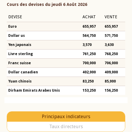
Cours des devises du jeudi 6 Août 2026
DEVISE
ACHAT
VENTE
Euro
655,957
655,957
Dollar us
564,750
571,750
Yen japonais
3,570
3,630
Livre sterling
761,250
768,250
Franc suisse
700,000
706,000
Dollar canadien
402,000
409,000
Yuan chinois
83,250
85,000
Dirham Emirats Arabes Unis
153,250
156,250
Principaux indicateurs
Taux directeurs