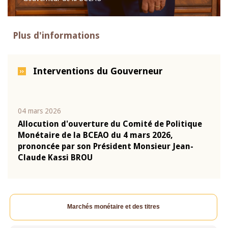
Plus d'informations
Interventions du Gouverneur
04 mars 2026
22 ju
que
Allocution d'ouverture du Comité de Politique
Mot 
Monétaire de la BCEAO du 4 mars 2026,
Kass
-
prononcée par son Président Monsieur Jean-
prés
Claude Kassi BROU
BCE
Marchés monétaire et des titres