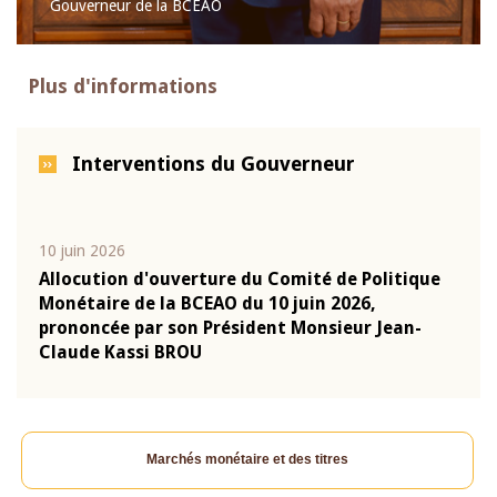
Gouverneur de la BCEAO
Plus d'informations
Interventions du Gouverneur
10 juin 2026
04 m
e
Allocution d'ouverture du Comité de Politique
Allo
Monétaire de la BCEAO du 10 juin 2026,
Moné
prononcée par son Président Monsieur Jean-
pron
Claude Kassi BROU
Clau
Marchés monétaire et des titres