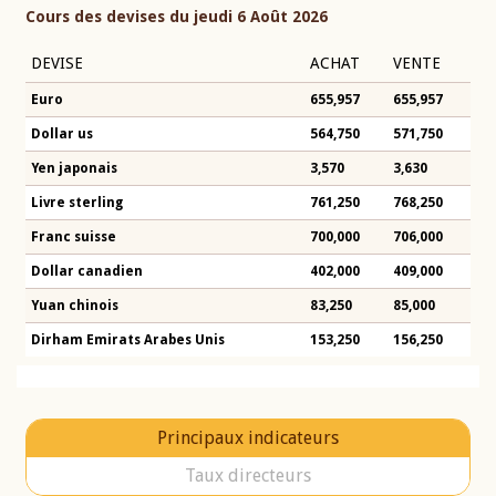
Cours des devises du jeudi 6 Août 2026
DEVISE
ACHAT
VENTE
Euro
655,957
655,957
Dollar us
564,750
571,750
Yen japonais
3,570
3,630
Livre sterling
761,250
768,250
Franc suisse
700,000
706,000
Dollar canadien
402,000
409,000
Yuan chinois
83,250
85,000
Dirham Emirats Arabes Unis
153,250
156,250
Principaux indicateurs
Taux directeurs