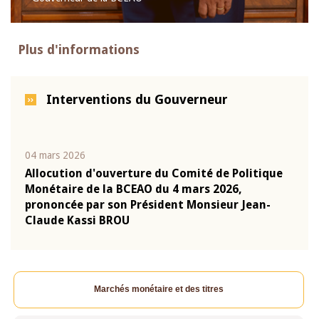
Plus d'informations
Interventions du Gouverneur
04 mars 2026
22 ju
que
Allocution d'ouverture du Comité de Politique
Mot 
Monétaire de la BCEAO du 4 mars 2026,
Kass
-
prononcée par son Président Monsieur Jean-
prés
Claude Kassi BROU
BCE
Marchés monétaire et des titres