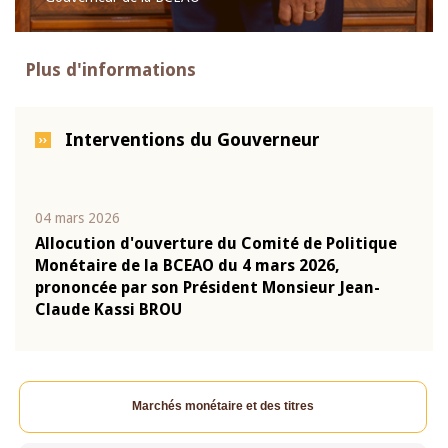
Plus d'informations
Interventions du Gouverneur
04 mars 2026
22 ju
que
Allocution d'ouverture du Comité de Politique
Mot 
Monétaire de la BCEAO du 4 mars 2026,
Kass
-
prononcée par son Président Monsieur Jean-
prés
Claude Kassi BROU
BCE
Marchés monétaire et des titres