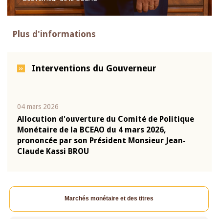
Plus d'informations
Interventions du Gouverneur
04 mars 2026
22 ju
que
Allocution d'ouverture du Comité de Politique
Mot 
Monétaire de la BCEAO du 4 mars 2026,
Kass
-
prononcée par son Président Monsieur Jean-
prés
Claude Kassi BROU
BCE
Marchés monétaire et des titres