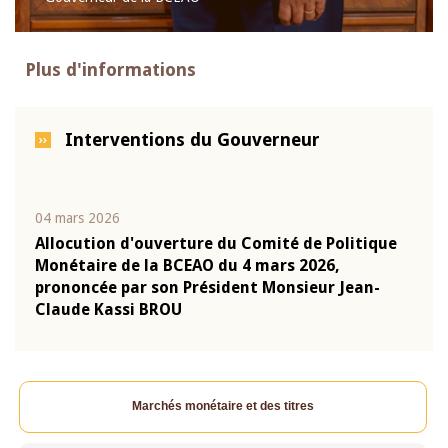
Plus d'informations
Interventions du Gouverneur
04 mars 2026
22 ju
que
Allocution d'ouverture du Comité de Politique
Mot 
Monétaire de la BCEAO du 4 mars 2026,
Kass
-
prononcée par son Président Monsieur Jean-
prés
Claude Kassi BROU
BCE
Marchés monétaire et des titres