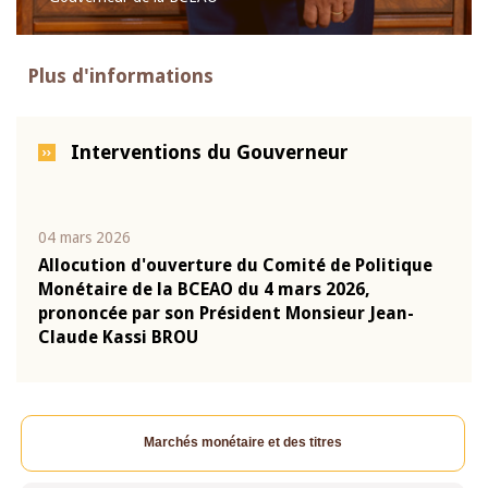
Plus d'informations
Interventions du Gouverneur
04 mars 2026
22 ju
que
Allocution d'ouverture du Comité de Politique
Mot 
Monétaire de la BCEAO du 4 mars 2026,
Kass
-
prononcée par son Président Monsieur Jean-
prés
Claude Kassi BROU
BCE
Marchés monétaire et des titres