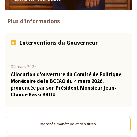
Plus d'informations
Interventions du Gouverneur
04 mars 2026
22 ju
que
Allocution d'ouverture du Comité de Politique
Mot 
Monétaire de la BCEAO du 4 mars 2026,
Kass
-
prononcée par son Président Monsieur Jean-
prés
Claude Kassi BROU
BCE
Marchés monétaire et des titres