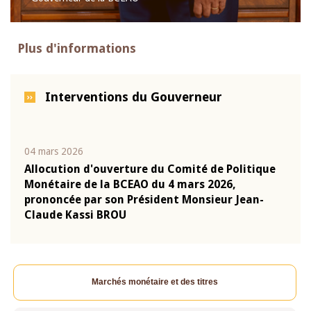
Plus d'informations
Interventions du Gouverneur
04 mars 2026
22 ju
que
Allocution d'ouverture du Comité de Politique
Mot 
Monétaire de la BCEAO du 4 mars 2026,
Kass
-
prononcée par son Président Monsieur Jean-
prés
Claude Kassi BROU
BCE
Marchés monétaire et des titres