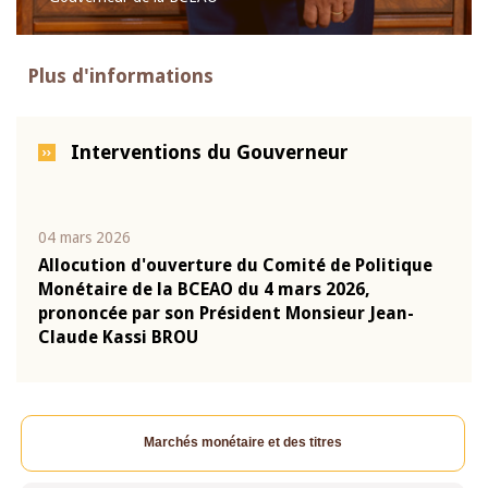
Plus d'informations
Interventions du Gouverneur
04 mars 2026
22 ju
que
Allocution d'ouverture du Comité de Politique
Mot 
Monétaire de la BCEAO du 4 mars 2026,
Kass
-
prononcée par son Président Monsieur Jean-
prés
Claude Kassi BROU
BCE
Marchés monétaire et des titres