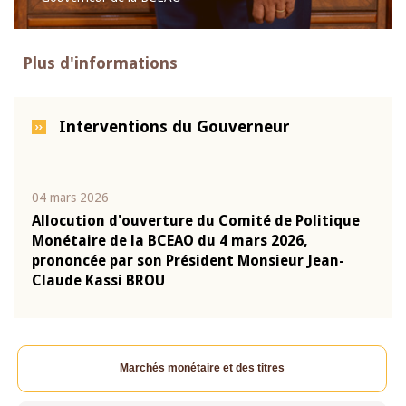
Plus d'informations
Interventions du Gouverneur
04 mars 2026
22 ju
que
Allocution d'ouverture du Comité de Politique
Mot 
Monétaire de la BCEAO du 4 mars 2026,
Kass
-
prononcée par son Président Monsieur Jean-
prés
Claude Kassi BROU
BCE
Marchés monétaire et des titres