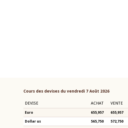
22 juillet 2026
ouverture du Comité de
Mot introductif du Gouvern
étaire de la BCEAO du 4 mars
Claude Kassi BROU lors de l
ée par son Président
présentation du rapport ann
n-Claude Kassi BROU
BCEAO
Cours des devises du vendredi 7 Août 2026
DEVISE
ACHAT
VENTE
Euro
655,957
655,957
Dollar us
565,750
572,750