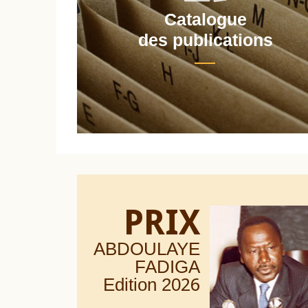
Catalogue
nt
des publications
PRIX
ABDOULAYE
FADIGA
Edition 20
26