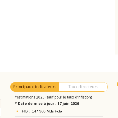
10 juin 2026
eur Jean-
Allocution d'ouverture du Comité de
a cérémonie de
Politique Monétaire de la BCEAO du 10 jui
uel 2025 de la
2026, prononcée par son Président
Monsieur Jean-Claude Kassi BROU
Principaux indicateurs
Taux directeurs
*estimations 2025 (sauf pour le taux d’inflation)
* Date de mise à jour : 17 juin 2026
PIB : 147 960 Mds Fcfa