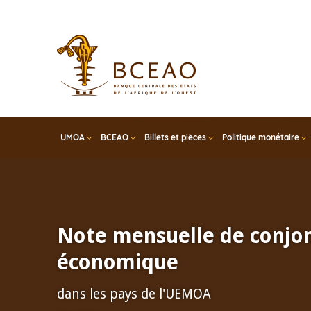
Skip
to
main
content
UMOA
BCEAO
Billets et pièces
Politique monétaire
Note mensuelle de conjo
économique
dans les pays de l'UEMOA