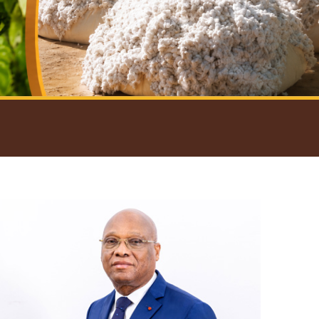
introductif du Gouverneur
Open
configuration
options