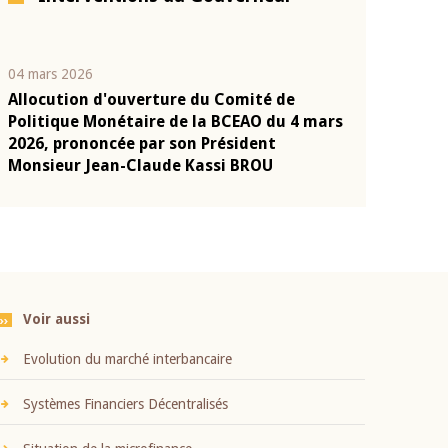
04 mars 2026
22 juillet 2026
Allocution d'ouverture du Comité de
Mot introduc
n
Politique Monétaire de la BCEAO du 4 mars
Claude Kassi
2026, prononcée par son Président
présentation
Monsieur Jean-Claude Kassi BROU
BCEAO
Voir aussi
Evolution du marché interbancaire
Systèmes Financiers Décentralisés