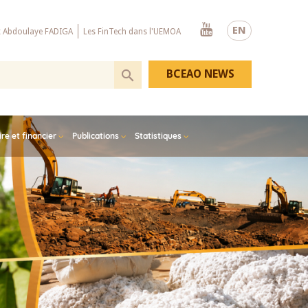
Youtube
EN
x Abdoulaye FADIGA
Les FinTech dans l'UEMOA
BCEAO NEWS
e et financier
Publications
Statistiques