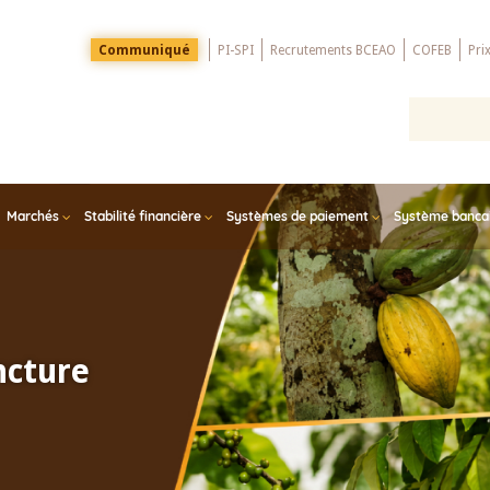
Menu
Communiqué
PI-SPI
Recrutements BCEAO
COFEB
Pri
Top
Marchés
Stabilité financière
Systèmes de paiement
Système bancair
ncture