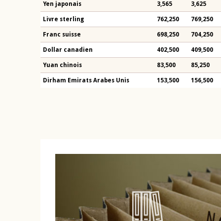
Yen japonais
3,565
3,625
Livre sterling
762,250
769,250
Franc suisse
698,250
704,250
Dollar canadien
402,500
409,500
Yuan chinois
83,500
85,250
Dirham Emirats Arabes Unis
153,500
156,500