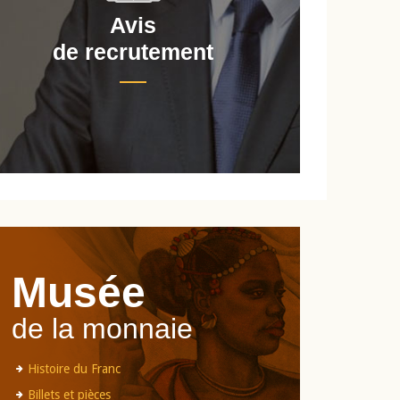
Avis
de recrutement
d
Musée
de la monnaie
Histoire du Franc
Billets et pièces