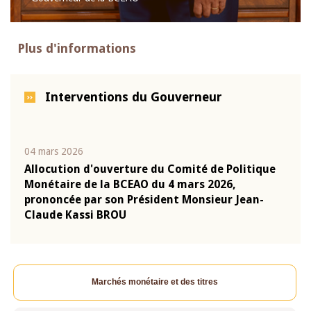
Plus d'informations
Interventions du Gouverneur
04 mars 2026
22 ju
que
Allocution d'ouverture du Comité de Politique
Mot 
Monétaire de la BCEAO du 4 mars 2026,
Kass
-
prononcée par son Président Monsieur Jean-
prés
Claude Kassi BROU
BCE
Marchés monétaire et des titres