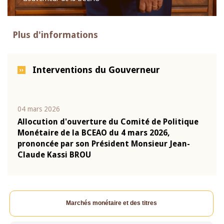
Plus d'informations
Interventions du Gouverneur
04 mars 2026
22 ju
que
Allocution d'ouverture du Comité de Politique
Mot 
Monétaire de la BCEAO du 4 mars 2026,
Kass
-
prononcée par son Président Monsieur Jean-
prés
Claude Kassi BROU
BCE
Marchés monétaire et des titres