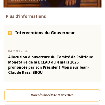
Plus d'informations
Interventions du Gouverneur
04 mars 2026
22 ju
que
Allocution d'ouverture du Comité de Politique
Mot 
Monétaire de la BCEAO du 4 mars 2026,
Kass
-
prononcée par son Président Monsieur Jean-
prés
Claude Kassi BROU
BCE
Marchés monétaire et des titres