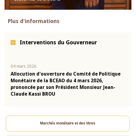
Plus d'informations
Interventions du Gouverneur
04 mars 2026
22 ju
que
Allocution d'ouverture du Comité de Politique
Mot 
Monétaire de la BCEAO du 4 mars 2026,
Kass
-
prononcée par son Président Monsieur Jean-
prés
Claude Kassi BROU
BCE
Marchés monétaire et des titres