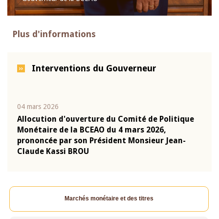
Plus d'informations
Interventions du Gouverneur
04 mars 2026
22 ju
que
Allocution d'ouverture du Comité de Politique
Mot 
Monétaire de la BCEAO du 4 mars 2026,
Kass
-
prononcée par son Président Monsieur Jean-
prés
Claude Kassi BROU
BCE
Marchés monétaire et des titres