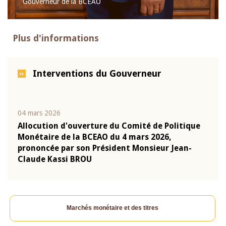
Gouverneur de la BCEAO
Plus d'informations
Interventions du Gouverneur
04 mars 2026
22 ju
que
Allocution d'ouverture du Comité de Politique
Mot 
Monétaire de la BCEAO du 4 mars 2026,
Kass
-
prononcée par son Président Monsieur Jean-
prés
Claude Kassi BROU
BCE
Marchés monétaire et des titres