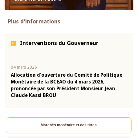
Plus d'informations
Interventions du Gouverneur
04 mars 2026
22 ju
que
Allocution d'ouverture du Comité de Politique
Mot 
Monétaire de la BCEAO du 4 mars 2026,
Kass
-
prononcée par son Président Monsieur Jean-
prés
Claude Kassi BROU
BCE
Marchés monétaire et des titres