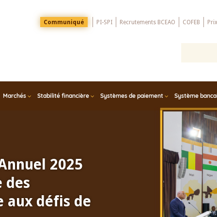
Menu
Communiqué
PI-SPI
Recrutements BCEAO
COFEB
Pri
Top
Marchés
Stabilité financière
Systèmes de paiement
Système bancair
 Annuel 2025
e des
 aux défis de