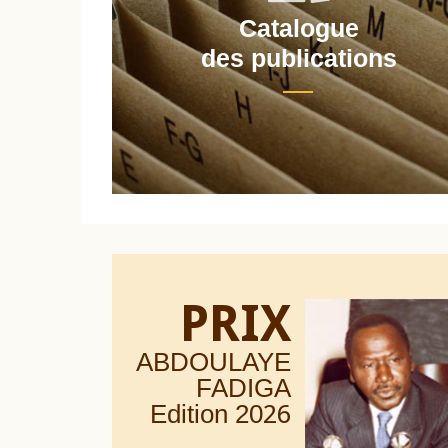
Catalogue
nt
des publications
PRIX
ABDOULAYE
FADIGA
Edition 20
26