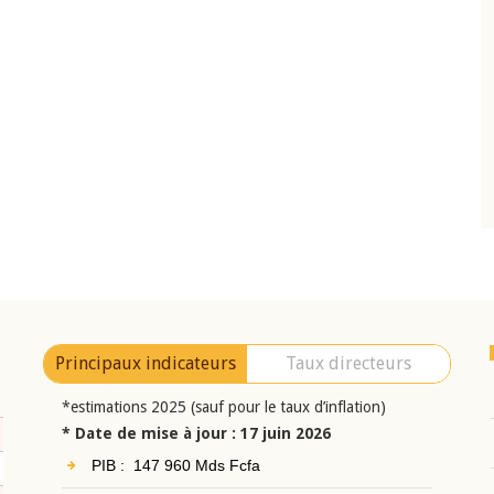
10 juin 2026
eur Jean-
Allocution d'ouverture du Comité de
a cérémonie de
Politique Monétaire de la BCEAO du 10 jui
uel 2025 de la
2026, prononcée par son Président
Monsieur Jean-Claude Kassi BROU
Principaux indicateurs
Taux directeurs
*estimations 2025 (sauf pour le taux d’inflation)
* Date de mise à jour : 17 juin 2026
PIB : 147 960 Mds Fcfa