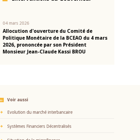
04 mars 2026
22 juillet 2026
Allocution d'ouverture du Comité de
Mot introduc
n
Politique Monétaire de la BCEAO du 4 mars
Claude Kassi
2026, prononcée par son Président
présentation
Monsieur Jean-Claude Kassi BROU
BCEAO
Voir aussi
Evolution du marché interbancaire
Systèmes Financiers Décentralisés