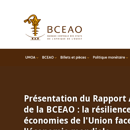
Skip
to
main
content
UMOA
BCEAO
Billets et pièces
Politique monétaire
Présentation du Rapport
de la BCEAO : la résilienc
économies de l'Union face