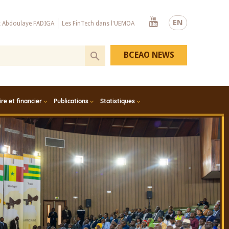
Youtube
EN
x Abdoulaye FADIGA
Les FinTech dans l'UEMOA
BCEAO NEWS
e et financier
Publications
Statistiques