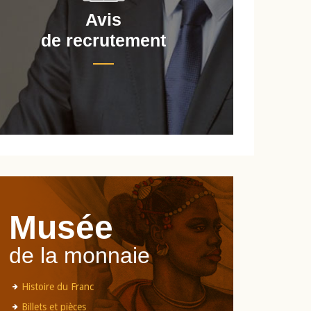
Avis
de recrutement
d
Musée
de la monnaie
Histoire du Franc
Billets et pièces