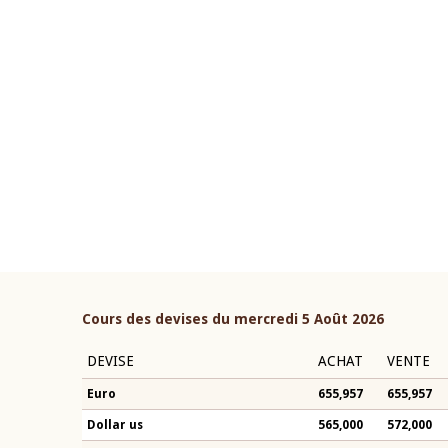
22 juillet 2026
ouverture du Comité de
Mot introductif du Gouvern
étaire de la BCEAO du 4 mars
Claude Kassi BROU lors de l
ée par son Président
présentation du rapport ann
n-Claude Kassi BROU
BCEAO
Cours des devises du mercredi 5 Août 2026
DEVISE
ACHAT
VENTE
Euro
655,957
655,957
Dollar us
565,000
572,000