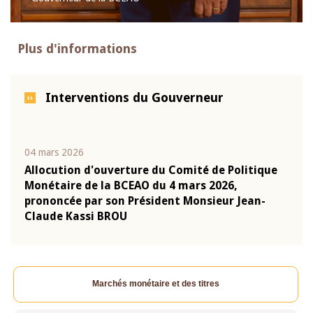
Plus d'informations
Interventions du Gouverneur
04 mars 2026
22 ju
que
Allocution d'ouverture du Comité de Politique
Mot 
Monétaire de la BCEAO du 4 mars 2026,
Kass
-
prononcée par son Président Monsieur Jean-
prés
Claude Kassi BROU
BCE
Marchés monétaire et des titres