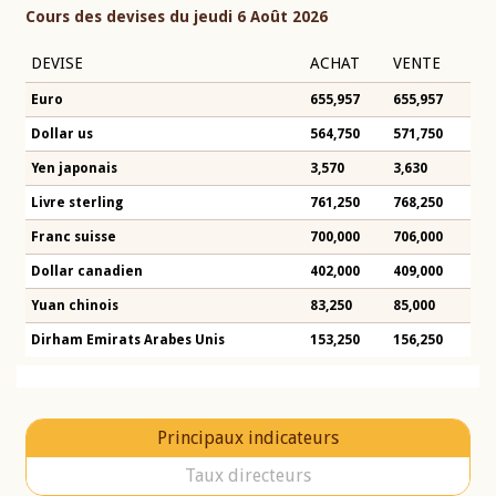
Cours des devises du jeudi 6 Août 2026
DEVISE
ACHAT
VENTE
Euro
655,957
655,957
Dollar us
564,750
571,750
Yen japonais
3,570
3,630
Livre sterling
761,250
768,250
Franc suisse
700,000
706,000
Dollar canadien
402,000
409,000
Yuan chinois
83,250
85,000
Dirham Emirats Arabes Unis
153,250
156,250
Principaux indicateurs
Taux directeurs