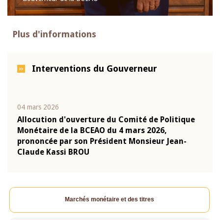
Plus d'informations
Interventions du Gouverneur
04 mars 2026
22 ju
que
Allocution d'ouverture du Comité de Politique
Mot 
Monétaire de la BCEAO du 4 mars 2026,
Kass
-
prononcée par son Président Monsieur Jean-
prés
Claude Kassi BROU
BCE
Marchés monétaire et des titres