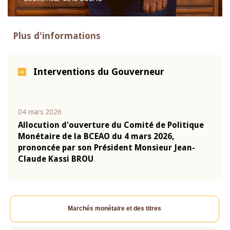
Plus d'informations
Interventions du Gouverneur
04 mars 2026
22 ju
que
Allocution d'ouverture du Comité de Politique
Mot 
Monétaire de la BCEAO du 4 mars 2026,
Kass
-
prononcée par son Président Monsieur Jean-
prés
Claude Kassi BROU
BCE
Marchés monétaire et des titres