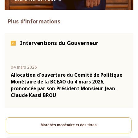
Plus d'informations
Interventions du Gouverneur
04 mars 2026
22 ju
que
Allocution d'ouverture du Comité de Politique
Mot 
Monétaire de la BCEAO du 4 mars 2026,
Kass
-
prononcée par son Président Monsieur Jean-
prés
Claude Kassi BROU
BCE
Marchés monétaire et des titres