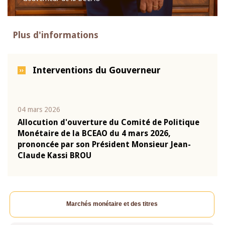
Plus d'informations
Interventions du Gouverneur
04 mars 2026
22 ju
que
Allocution d'ouverture du Comité de Politique
Mot 
Monétaire de la BCEAO du 4 mars 2026,
Kass
-
prononcée par son Président Monsieur Jean-
prés
Claude Kassi BROU
BCE
Marchés monétaire et des titres