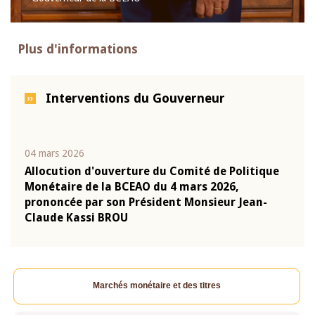
Plus d'informations
Interventions du Gouverneur
04 mars 2026
22 ju
que
Allocution d'ouverture du Comité de Politique
Mot 
Monétaire de la BCEAO du 4 mars 2026,
Kass
-
prononcée par son Président Monsieur Jean-
prés
Claude Kassi BROU
BCE
Marchés monétaire et des titres