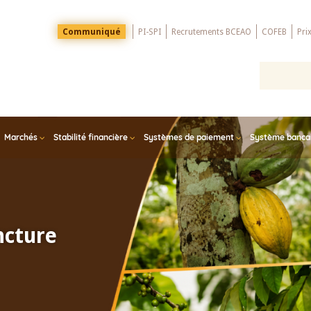
Menu
Communiqué
PI-SPI
Recrutements BCEAO
COFEB
Pri
Top
Marchés
Stabilité financière
Systèmes de paiement
Système bancair
ncture