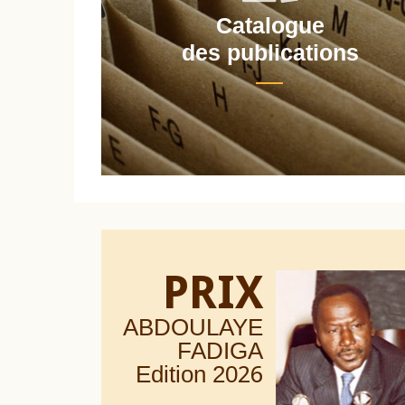
Catalogue
nt
des publications
PRIX
ABDOULAYE
FADIGA
Edition 20
26