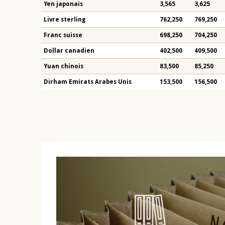
Yen japonais
3,565
3,625
Livre sterling
762,250
769,250
Franc suisse
698,250
704,250
Dollar canadien
402,500
409,500
Yuan chinois
83,500
85,250
Dirham Emirats Arabes Unis
153,500
156,500