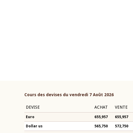
22 juillet 2026
ouverture du Comité de
Mot introductif du Gouvern
étaire de la BCEAO du 4 mars
Claude Kassi BROU lors de l
ée par son Président
présentation du rapport ann
n-Claude Kassi BROU
BCEAO
Cours des devises du vendredi 7 Août 2026
DEVISE
ACHAT
VENTE
Euro
655,957
655,957
Dollar us
565,750
572,750