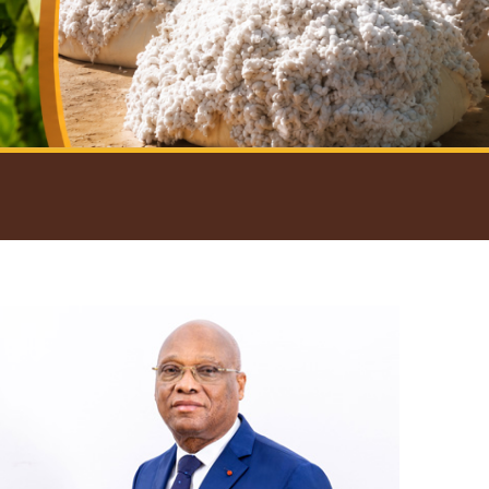
introductif du Gouverneur
Open
configuration
options