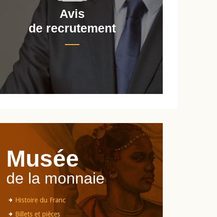
Avis
de recrutement
d
Musée
de la monnaie
Histoire du Franc
Billets et pièces