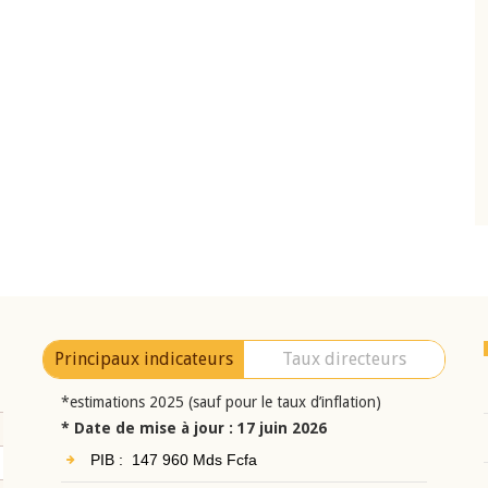
10 juin 2026
eur Jean-
Allocution d'ouverture du Comité de
a cérémonie de
Politique Monétaire de la BCEAO du 10 jui
uel 2025 de la
2026, prononcée par son Président
Monsieur Jean-Claude Kassi BROU
Principaux indicateurs
Taux directeurs
*estimations 2025 (sauf pour le taux d’inflation)
* Date de mise à jour : 17 juin 2026
PIB : 147 960 Mds Fcfa