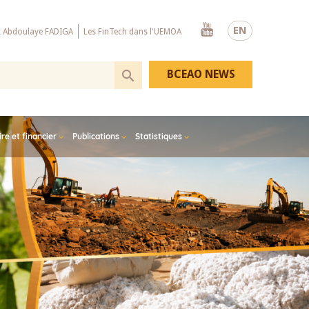
Youtube
EN
x Abdoulaye FADIGA
Les FinTech dans l'UEMOA
BCEAO NEWS
e et financier
Publications
Statistiques