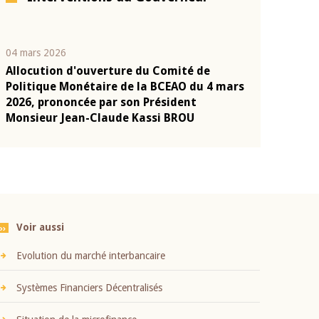
04 mars 2026
22 juillet 2026
Allocution d'ouverture du Comité de
Mot introduc
n
Politique Monétaire de la BCEAO du 4 mars
Claude Kassi
2026, prononcée par son Président
présentation
Monsieur Jean-Claude Kassi BROU
BCEAO
Voir aussi
Evolution du marché interbancaire
Systèmes Financiers Décentralisés