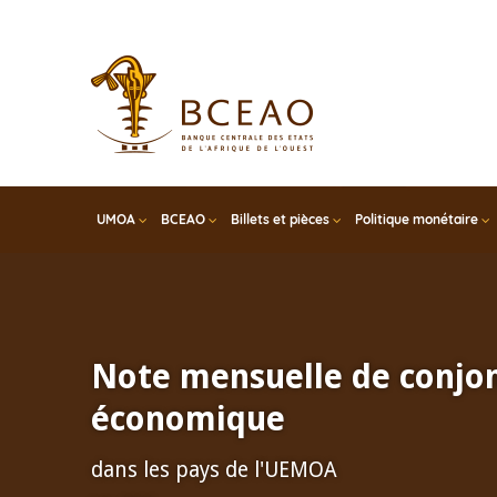
Skip
to
main
content
UMOA
BCEAO
Billets et pièces
Politique monétaire
Note mensuelle de conjo
économique
dans les pays de l'UEMOA