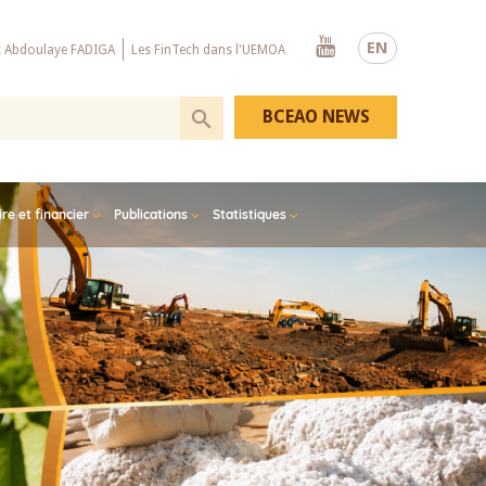
Youtube
EN
x Abdoulaye FADIGA
Les FinTech dans l'UEMOA
BCEAO NEWS
e et financier
Publications
Statistiques