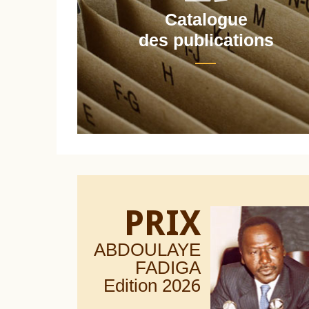
Catalogue
nt
des publications
PRIX
ABDOULAYE
FADIGA
Edition 20
26