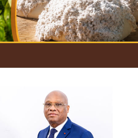
introductif du Gouverneur
Open
configuration
options