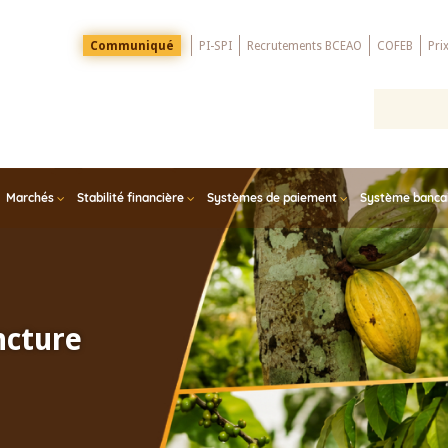
Menu
Communiqué
PI-SPI
Recrutements BCEAO
COFEB
Pri
Top
Marchés
Stabilité financière
Systèmes de paiement
Système bancair
ncture