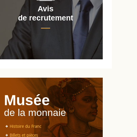
Avis
de recrutement
d
Musée
de la monnaie
Histoire du Franc
Billets et pièces