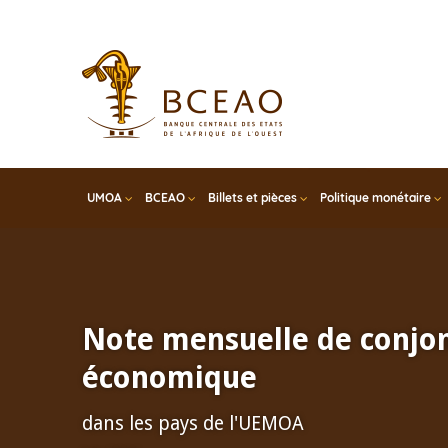
Skip
to
main
content
UMOA
BCEAO
Billets et pièces
Politique monétaire
Note mensuelle de conjo
économique
dans les pays de l'UEMOA