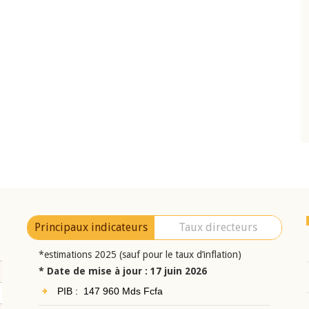
10 juin 2026
eur Jean-
Allocution d'ouverture du Comité de
a cérémonie de
Politique Monétaire de la BCEAO du 10 jui
uel 2025 de la
2026, prononcée par son Président
Monsieur Jean-Claude Kassi BROU
Principaux indicateurs
Taux directeurs
*estimations 2025 (sauf pour le taux d’inflation)
* Date de mise à jour : 17 juin 2026
PIB : 147 960 Mds Fcfa