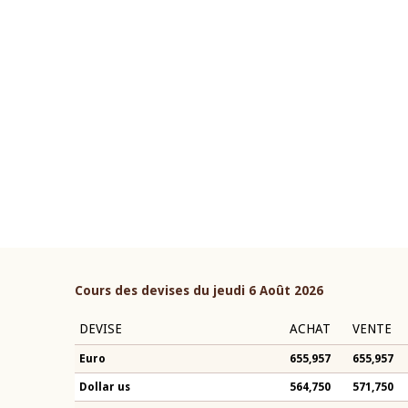
22 juillet 2026
ouverture du Comité de
Mot introductif du Gouvern
étaire de la BCEAO du 4 mars
Claude Kassi BROU lors de l
ée par son Président
présentation du rapport ann
n-Claude Kassi BROU
BCEAO
Cours des devises du jeudi 6 Août 2026
DEVISE
ACHAT
VENTE
Euro
655,957
655,957
Dollar us
564,750
571,750