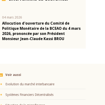
04 mars 2026
22 juillet 2026
Allocution d'ouverture du Comité de
Mot introduc
n
Politique Monétaire de la BCEAO du 4 mars
Claude Kassi
2026, prononcée par son Président
présentation
Monsieur Jean-Claude Kassi BROU
BCEAO
Voir aussi
Evolution du marché interbancaire
Systèmes Financiers Décentralisés