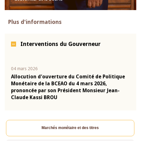
Plus d'informations
Interventions du Gouverneur
04 mars 2026
22 ju
que
Allocution d'ouverture du Comité de Politique
Mot 
Monétaire de la BCEAO du 4 mars 2026,
Kass
-
prononcée par son Président Monsieur Jean-
prés
Claude Kassi BROU
BCE
Marchés monétaire et des titres