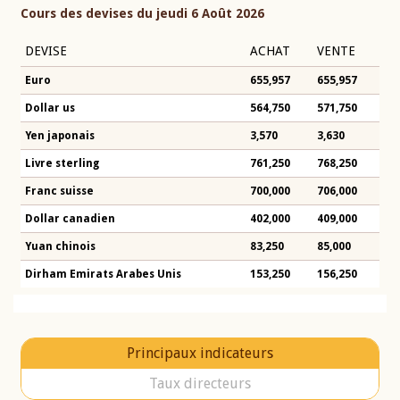
Cours des devises du jeudi 6 Août 2026
DEVISE
ACHAT
VENTE
Euro
655,957
655,957
Dollar us
564,750
571,750
Yen japonais
3,570
3,630
Livre sterling
761,250
768,250
Franc suisse
700,000
706,000
Dollar canadien
402,000
409,000
Yuan chinois
83,250
85,000
Dirham Emirats Arabes Unis
153,250
156,250
Principaux indicateurs
Taux directeurs