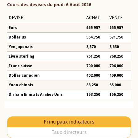
Cours des devises du jeudi 6 Août 2026
DEVISE
ACHAT
VENTE
Euro
655,957
655,957
Dollar us
564,750
571,750
Yen japonais
3,570
3,630
Livre sterling
761,250
768,250
Franc suisse
700,000
706,000
Dollar canadien
402,000
409,000
Yuan chinois
83,250
85,000
Dirham Emirats Arabes Unis
153,250
156,250
Principaux indicateurs
Taux directeurs