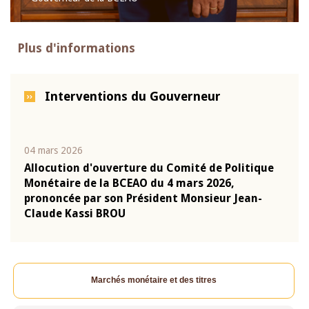
Plus d'informations
Interventions du Gouverneur
04 mars 2026
22 ju
que
Allocution d'ouverture du Comité de Politique
Mot 
Monétaire de la BCEAO du 4 mars 2026,
Kass
-
prononcée par son Président Monsieur Jean-
prés
Claude Kassi BROU
BCE
Marchés monétaire et des titres