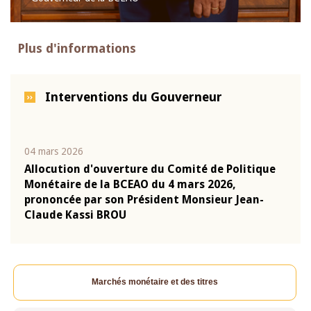
Plus d'informations
Interventions du Gouverneur
04 mars 2026
22 ju
que
Allocution d'ouverture du Comité de Politique
Mot 
Monétaire de la BCEAO du 4 mars 2026,
Kass
-
prononcée par son Président Monsieur Jean-
prés
Claude Kassi BROU
BCE
Marchés monétaire et des titres