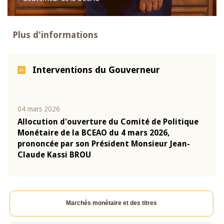
Plus d'informations
Interventions du Gouverneur
04 mars 2026
22 ju
que
Allocution d'ouverture du Comité de Politique
Mot 
Monétaire de la BCEAO du 4 mars 2026,
Kass
-
prononcée par son Président Monsieur Jean-
prés
Claude Kassi BROU
BCE
Marchés monétaire et des titres