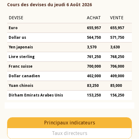
Cours des devises du jeudi 6 Août 2026
DEVISE
ACHAT
VENTE
Euro
655,957
655,957
Dollar us
564,750
571,750
Yen japonais
3,570
3,630
Livre sterling
761,250
768,250
Franc suisse
700,000
706,000
Dollar canadien
402,000
409,000
Yuan chinois
83,250
85,000
Dirham Emirats Arabes Unis
153,250
156,250
Principaux indicateurs
Taux directeurs