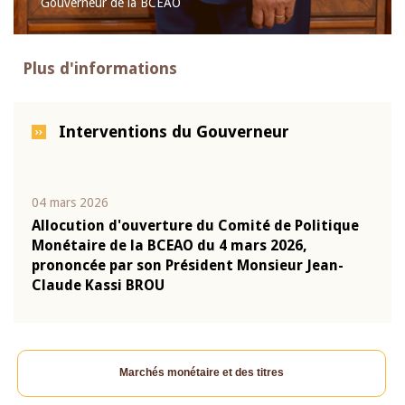
Gouverneur de la BCEAO
Plus d'informations
Interventions du Gouverneur
04 mars 2026
22 ju
que
Allocution d'ouverture du Comité de Politique
Mot 
Monétaire de la BCEAO du 4 mars 2026,
Kass
-
prononcée par son Président Monsieur Jean-
prés
Claude Kassi BROU
BCE
Marchés monétaire et des titres