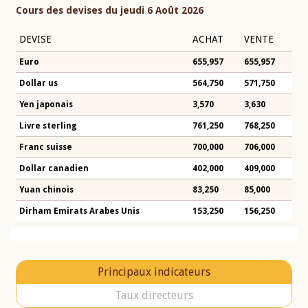
Cours des devises du jeudi 6 Août 2026
DEVISE
ACHAT
VENTE
Euro
655,957
655,957
Dollar us
564,750
571,750
Yen japonais
3,570
3,630
Livre sterling
761,250
768,250
Franc suisse
700,000
706,000
Dollar canadien
402,000
409,000
Yuan chinois
83,250
85,000
Dirham Emirats Arabes Unis
153,250
156,250
Principaux indicateurs
Taux directeurs