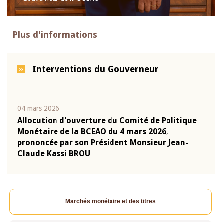
Plus d'informations
Interventions du Gouverneur
04 mars 2026
22 ju
que
Allocution d'ouverture du Comité de Politique
Mot 
Monétaire de la BCEAO du 4 mars 2026,
Kass
-
prononcée par son Président Monsieur Jean-
prés
Claude Kassi BROU
BCE
Marchés monétaire et des titres