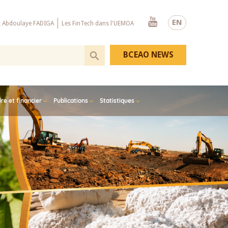
Youtube
EN
x Abdoulaye FADIGA
Les FinTech dans l'UEMOA
BCEAO NEWS
e et financier
Publications
Statistiques