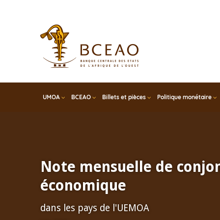
Skip
to
main
content
UMOA
BCEAO
Billets et pièces
Politique monétaire
Note mensuelle de conjo
économique
dans les pays de l'UEMOA