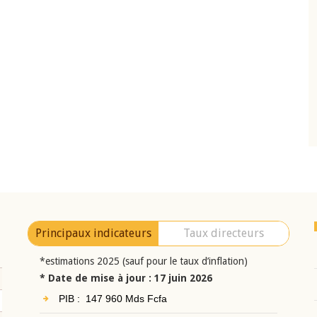
10 juin 2026
eur Jean-
Allocution d'ouverture du Comité de
a cérémonie de
Politique Monétaire de la BCEAO du 10 jui
uel 2025 de la
2026, prononcée par son Président
Monsieur Jean-Claude Kassi BROU
Principaux indicateurs
Taux directeurs
*estimations 2025 (sauf pour le taux d’inflation)
* Date de mise à jour : 17 juin 2026
PIB : 147 960 Mds Fcfa