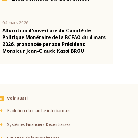
04 mars 2026
22 juillet 2026
Allocution d'ouverture du Comité de
Mot introduc
n
Politique Monétaire de la BCEAO du 4 mars
Claude Kassi
2026, prononcée par son Président
présentation
Monsieur Jean-Claude Kassi BROU
BCEAO
Voir aussi
Evolution du marché interbancaire
Systèmes Financiers Décentralisés