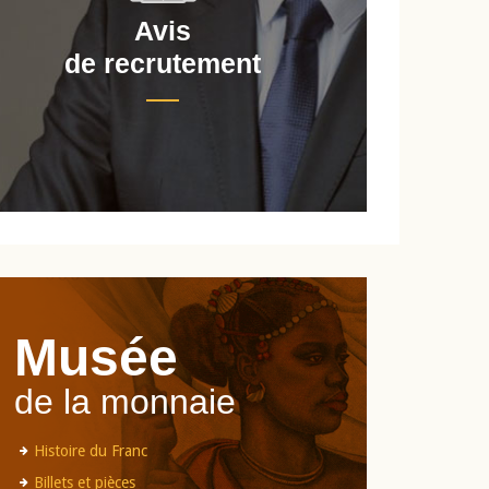
Avis
de recrutement
d
Musée
de la monnaie
Histoire du Franc
Billets et pièces