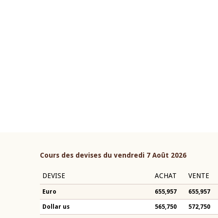
22 juillet 2026
ouverture du Comité de
Mot introductif du Gouvern
étaire de la BCEAO du 4 mars
Claude Kassi BROU lors de l
ée par son Président
présentation du rapport ann
n-Claude Kassi BROU
BCEAO
Cours des devises du vendredi 7 Août 2026
DEVISE
ACHAT
VENTE
Euro
655,957
655,957
Dollar us
565,750
572,750