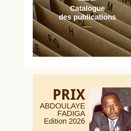
Catalogue
nt
des publications
PRIX
ABDOULAYE
FADIGA
Edition 20
26