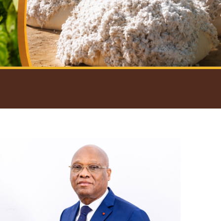
introductif du Gouverneur
Open
configuration
options