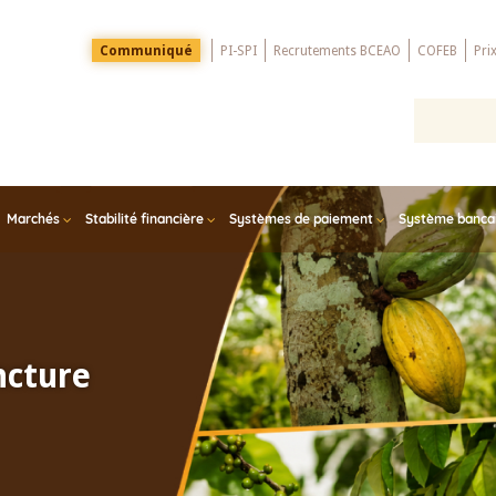
Menu
Communiqué
PI-SPI
Recrutements BCEAO
COFEB
Pri
Top
Marchés
Stabilité financière
Systèmes de paiement
Système bancair
ncture