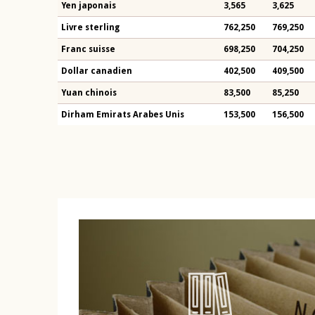
Yen japonais
3,565
3,625
Livre sterling
762,250
769,250
Franc suisse
698,250
704,250
Dollar canadien
402,500
409,500
Yuan chinois
83,500
85,250
Dirham Emirats Arabes Unis
153,500
156,500