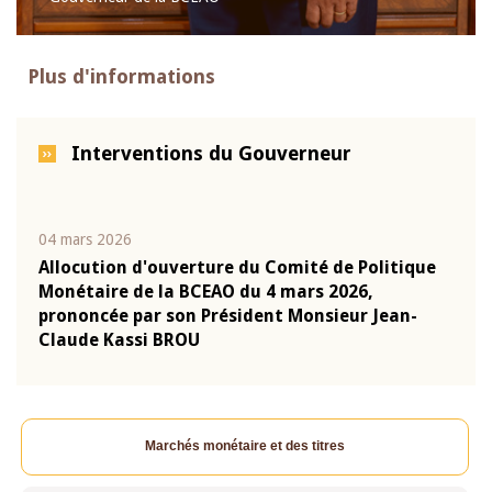
Plus d'informations
Interventions du Gouverneur
04 mars 2026
22 ju
que
Allocution d'ouverture du Comité de Politique
Mot 
Monétaire de la BCEAO du 4 mars 2026,
Kass
-
prononcée par son Président Monsieur Jean-
prés
Claude Kassi BROU
BCE
Marchés monétaire et des titres