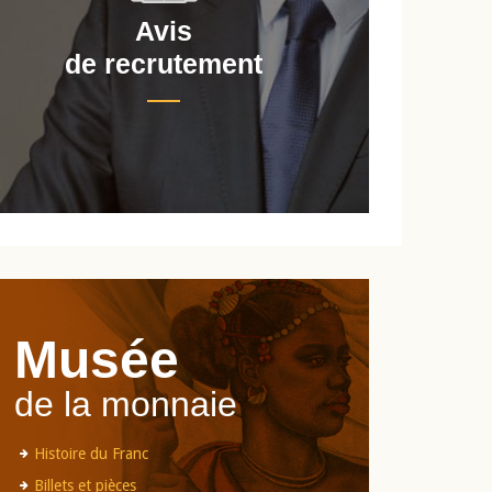
Avis
de recrutement
d
Musée
de la monnaie
Histoire du Franc
Billets et pièces