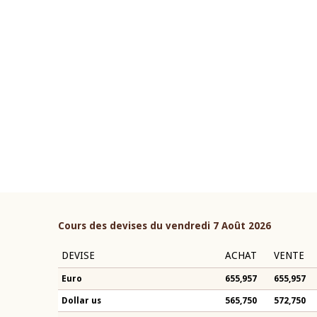
22 juillet 2026
ouverture du Comité de
Mot introductif du Gouvern
étaire de la BCEAO du 4 mars
Claude Kassi BROU lors de l
ée par son Président
présentation du rapport ann
n-Claude Kassi BROU
BCEAO
Cours des devises du vendredi 7 Août 2026
DEVISE
ACHAT
VENTE
Euro
655,957
655,957
Dollar us
565,750
572,750