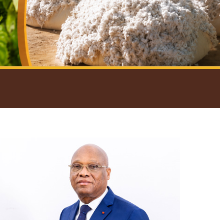
introductif du Gouverneur
Open
configuration
options