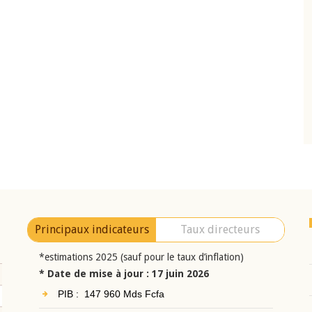
10 juin 2026
eur Jean-
Allocution d'ouverture du Comité de
a cérémonie de
Politique Monétaire de la BCEAO du 10 jui
uel 2025 de la
2026, prononcée par son Président
Monsieur Jean-Claude Kassi BROU
Principaux indicateurs
Taux directeurs
*estimations 2025 (sauf pour le taux d’inflation)
* Date de mise à jour : 17 juin 2026
PIB : 147 960 Mds Fcfa