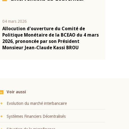
04 mars 2026
22 juillet 2026
Allocution d'ouverture du Comité de
Mot introduc
n
Politique Monétaire de la BCEAO du 4 mars
Claude Kassi
2026, prononcée par son Président
présentation
Monsieur Jean-Claude Kassi BROU
BCEAO
Voir aussi
Evolution du marché interbancaire
Systèmes Financiers Décentralisés