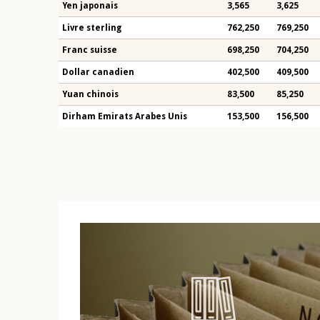
Yen japonais
3,565
3,625
Livre sterling
762,250
769,250
Franc suisse
698,250
704,250
Dollar canadien
402,500
409,500
Yuan chinois
83,500
85,250
Dirham Emirats Arabes Unis
153,500
156,500