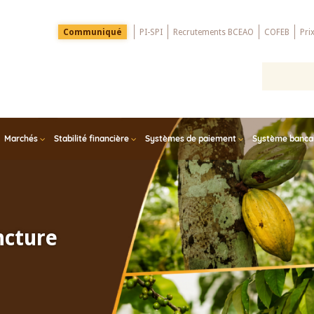
Menu
Communiqué
PI-SPI
Recrutements BCEAO
COFEB
Pri
Top
Marchés
Stabilité financière
Systèmes de paiement
Système bancair
ncture