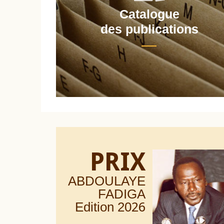
Catalogue
nt
des publications
PRIX
ABDOULAYE
FADIGA
Edition 20
26