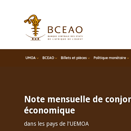
Skip
to
main
content
UMOA
BCEAO
Billets et pièces
Politique monétaire
Note mensuelle de conjo
économique
dans les pays de l'UEMOA