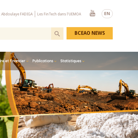
Youtube
EN
x Abdoulaye FADIGA
Les FinTech dans l'UEMOA
BCEAO NEWS
e et financier
Publications
Statistiques