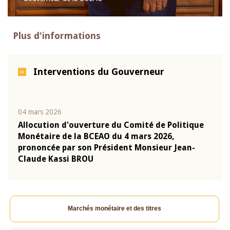
Plus d'informations
Interventions du Gouverneur
04 mars 2026
22 ju
que
Allocution d'ouverture du Comité de Politique
Mot 
Monétaire de la BCEAO du 4 mars 2026,
Kass
-
prononcée par son Président Monsieur Jean-
prés
Claude Kassi BROU
BCE
Marchés monétaire et des titres