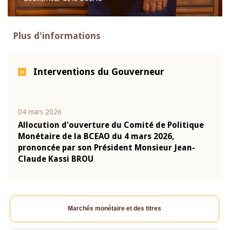
Plus d'informations
Interventions du Gouverneur
04 mars 2026
22 ju
que
Allocution d'ouverture du Comité de Politique
Mot 
Monétaire de la BCEAO du 4 mars 2026,
Kass
-
prononcée par son Président Monsieur Jean-
prés
Claude Kassi BROU
BCE
Marchés monétaire et des titres