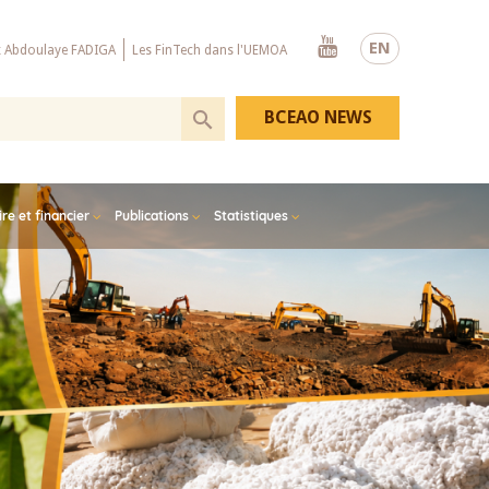
Youtube
EN
x Abdoulaye FADIGA
Les FinTech dans l'UEMOA
BCEAO NEWS
e et financier
Publications
Statistiques