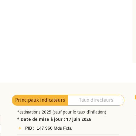
10 juin 2026
eur Jean-
Allocution d'ouverture du Comité de
a cérémonie de
Politique Monétaire de la BCEAO du 10 jui
uel 2025 de la
2026, prononcée par son Président
Monsieur Jean-Claude Kassi BROU
Principaux indicateurs
Taux directeurs
*estimations 2025 (sauf pour le taux d’inflation)
* Date de mise à jour : 17 juin 2026
PIB : 147 960 Mds Fcfa