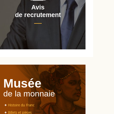
Avis
de recrutement
d
Musée
de la monnaie
Histoire du Franc
Billets et pièces