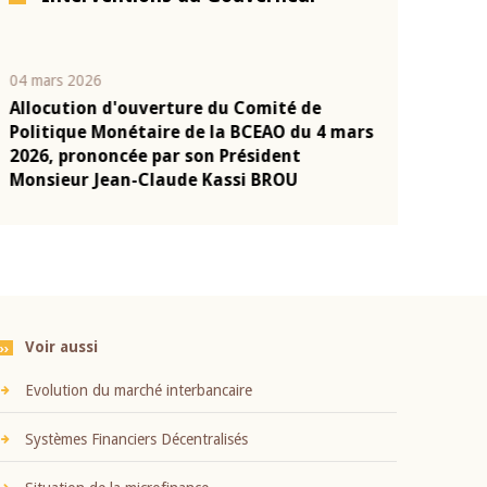
04 mars 2026
22 juillet 2026
Allocution d'ouverture du Comité de
Mot introduc
n
Politique Monétaire de la BCEAO du 4 mars
Claude Kassi
2026, prononcée par son Président
présentation
Monsieur Jean-Claude Kassi BROU
BCEAO
Voir aussi
Evolution du marché interbancaire
Systèmes Financiers Décentralisés