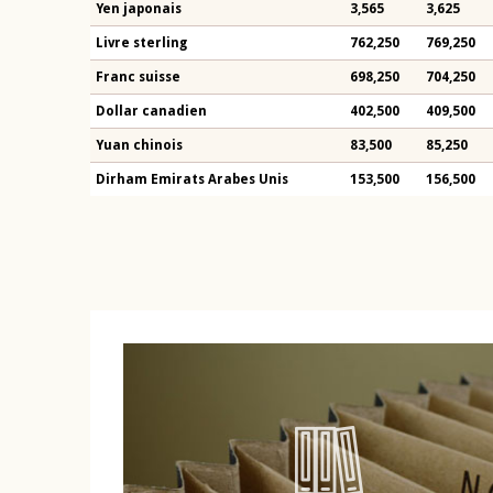
Yen japonais
3,565
3,625
Livre sterling
762,250
769,250
Franc suisse
698,250
704,250
Dollar canadien
402,500
409,500
Yuan chinois
83,500
85,250
Dirham Emirats Arabes Unis
153,500
156,500