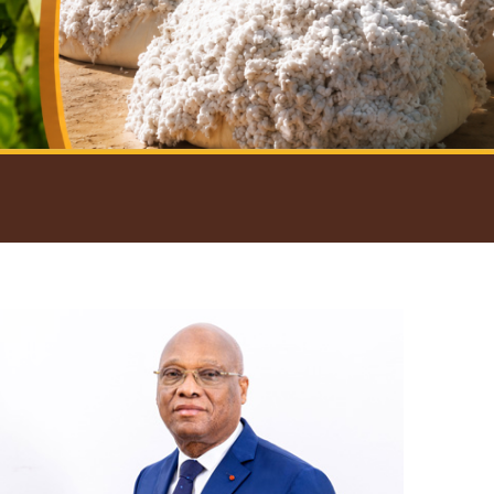
introductif du Gouverneur
Open
configuration
options