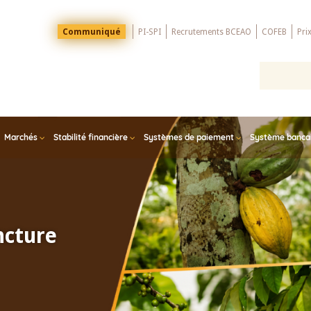
Menu
Communiqué
PI-SPI
Recrutements BCEAO
COFEB
Pri
Top
Marchés
Stabilité financière
Systèmes de paiement
Système bancair
ncture