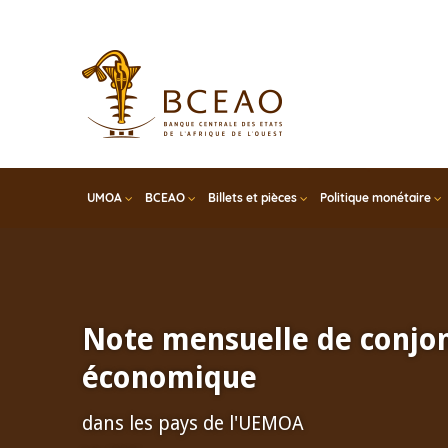
Skip
to
main
content
UMOA
BCEAO
Billets et pièces
Politique monétaire
Note mensuelle de conjo
économique
dans les pays de l'UEMOA