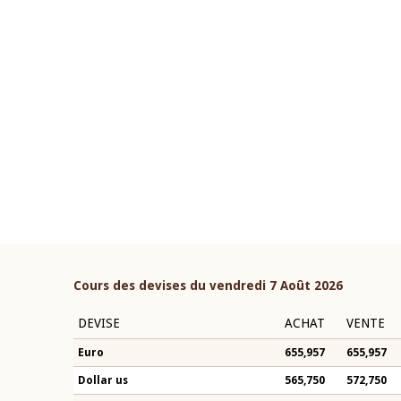
22 juillet 2026
ouverture du Comité de
Mot introductif du Gouvern
étaire de la BCEAO du 4 mars
Claude Kassi BROU lors de l
ée par son Président
présentation du rapport ann
n-Claude Kassi BROU
BCEAO
Cours des devises du vendredi 7 Août 2026
DEVISE
ACHAT
VENTE
Euro
655,957
655,957
Dollar us
565,750
572,750