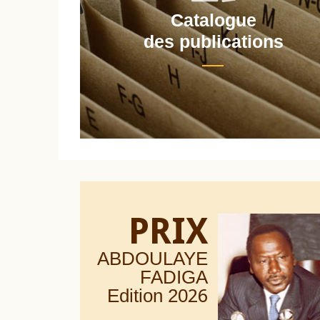
Catalogue
nt
des publications
PRIX
ABDOULAYE
FADIGA
Edition 20
26