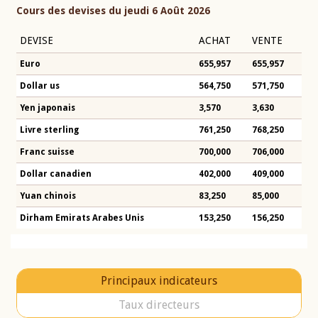
Cours des devises du jeudi 6 Août 2026
DEVISE
ACHAT
VENTE
Euro
655,957
655,957
Dollar us
564,750
571,750
Yen japonais
3,570
3,630
Livre sterling
761,250
768,250
Franc suisse
700,000
706,000
Dollar canadien
402,000
409,000
Yuan chinois
83,250
85,000
Dirham Emirats Arabes Unis
153,250
156,250
Principaux indicateurs
Taux directeurs