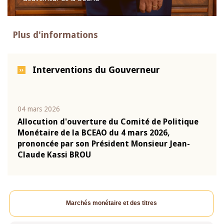
Plus d'informations
Interventions du Gouverneur
04 mars 2026
22 ju
que
Allocution d'ouverture du Comité de Politique
Mot 
Monétaire de la BCEAO du 4 mars 2026,
Kass
-
prononcée par son Président Monsieur Jean-
prés
Claude Kassi BROU
BCE
Marchés monétaire et des titres