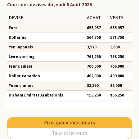
Cours des devises du jeudi 6 Août 2026
DEVISE
ACHAT
VENTE
Euro
655,957
655,957
Dollar us
564,750
571,750
Yen japonais
3,570
3,630
Livre sterling
761,250
768,250
Franc suisse
700,000
706,000
Dollar canadien
402,000
409,000
Yuan chinois
83,250
85,000
Dirham Emirats Arabes Unis
153,250
156,250
Principaux indicateurs
Taux directeurs