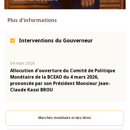
Plus d'informations
Interventions du Gouverneur
04 mars 2026
22 ju
que
Allocution d'ouverture du Comité de Politique
Mot 
Monétaire de la BCEAO du 4 mars 2026,
Kass
-
prononcée par son Président Monsieur Jean-
prés
Claude Kassi BROU
BCE
Marchés monétaire et des titres