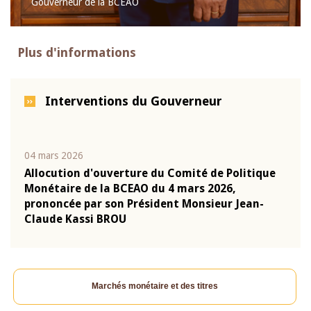
Gouverneur de la BCEAO
Plus d'informations
Interventions du Gouverneur
04 mars 2026
22 ju
que
Allocution d'ouverture du Comité de Politique
Mot 
Monétaire de la BCEAO du 4 mars 2026,
Kass
-
prononcée par son Président Monsieur Jean-
prés
Claude Kassi BROU
BCE
Marchés monétaire et des titres