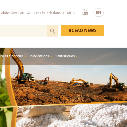
Youtube
EN
x Abdoulaye FADIGA
Les FinTech dans l'UEMOA
BCEAO NEWS
e et financier
Publications
Statistiques