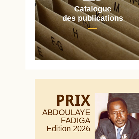
Catalogue
nt
des publications
PRIX
ABDOULAYE
FADIGA
Edition 20
26