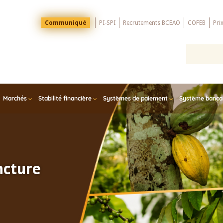
Menu
Communiqué
PI-SPI
Recrutements BCEAO
COFEB
Pri
Top
Marchés
Stabilité financière
Systèmes de paiement
Système bancair
ncture