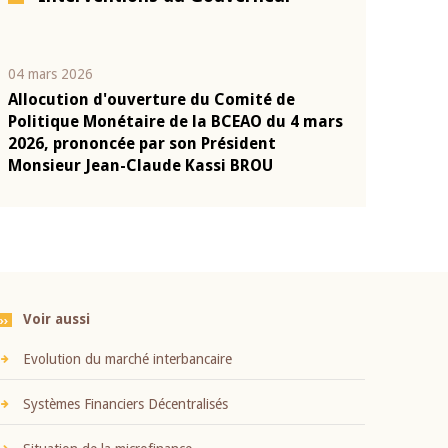
04 mars 2026
22 juillet 2026
Allocution d'ouverture du Comité de
Mot introduc
n
Politique Monétaire de la BCEAO du 4 mars
Claude Kassi
2026, prononcée par son Président
présentation
Monsieur Jean-Claude Kassi BROU
BCEAO
Voir aussi
Evolution du marché interbancaire
Systèmes Financiers Décentralisés