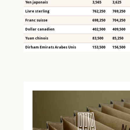
Yen japonais
3,565
3,625
Livre sterling
762,250
769,250
Franc suisse
698,250
704,250
Dollar canadien
402,500
409,500
Yuan chinois
83,500
85,250
Dirham Emirats Arabes Unis
153,500
156,500