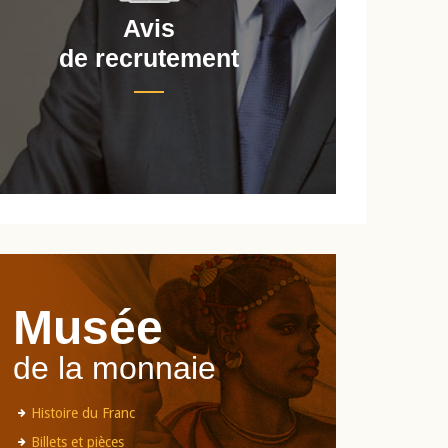
Avis
de recrutement
d
Musée
de la monnaie
Histoire du Franc
Billets et pièces