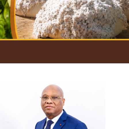
introductif du Gouverneur
Open
configuration
options