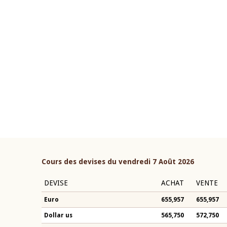
22 juillet 2026
ouverture du Comité de
Mot introductif du Gouvern
étaire de la BCEAO du 4 mars
Claude Kassi BROU lors de l
ée par son Président
présentation du rapport ann
n-Claude Kassi BROU
BCEAO
Cours des devises du vendredi 7 Août 2026
DEVISE
ACHAT
VENTE
Euro
655,957
655,957
Dollar us
565,750
572,750