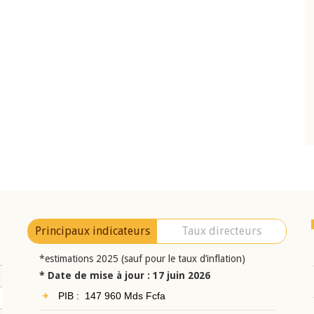
10 juin 2026
eur Jean-
Allocution d'ouverture du Comité de
a cérémonie de
Politique Monétaire de la BCEAO du 10 jui
uel 2025 de la
2026, prononcée par son Président
Monsieur Jean-Claude Kassi BROU
Principaux indicateurs
Taux directeurs
*estimations 2025 (sauf pour le taux d’inflation)
* Date de mise à jour : 17 juin 2026
PIB : 147 960 Mds Fcfa