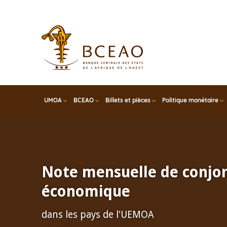
Skip
to
main
content
UMOA
BCEAO
Billets et pièces
Politique monétaire
Note mensuelle de conjo
économique
dans les pays de l'UEMOA