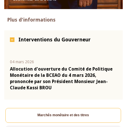
Plus d'informations
Interventions du Gouverneur
04 mars 2026
22 ju
que
Allocution d'ouverture du Comité de Politique
Mot 
Monétaire de la BCEAO du 4 mars 2026,
Kass
-
prononcée par son Président Monsieur Jean-
prés
Claude Kassi BROU
BCE
Marchés monétaire et des titres