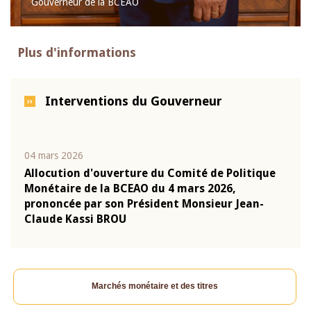
Gouverneur de la BCEAO
Plus d'informations
Interventions du Gouverneur
04 mars 2026
22 ju
que
Allocution d'ouverture du Comité de Politique
Mot 
Monétaire de la BCEAO du 4 mars 2026,
Kass
-
prononcée par son Président Monsieur Jean-
prés
Claude Kassi BROU
BCE
Marchés monétaire et des titres