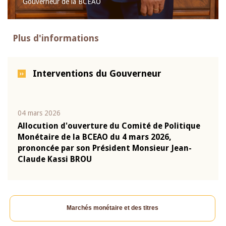
Gouverneur de la BCEAO
Plus d'informations
Interventions du Gouverneur
04 mars 2026
22 ju
que
Allocution d'ouverture du Comité de Politique
Mot 
Monétaire de la BCEAO du 4 mars 2026,
Kass
-
prononcée par son Président Monsieur Jean-
prés
Claude Kassi BROU
BCE
Marchés monétaire et des titres