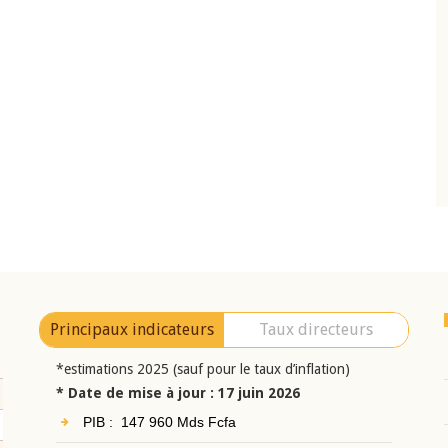
10 juin 2026
eur Jean-
Allocution d'ouverture du Comité de
a cérémonie de
Politique Monétaire de la BCEAO du 10 jui
uel 2025 de la
2026, prononcée par son Président
Monsieur Jean-Claude Kassi BROU
Principaux indicateurs
Taux directeurs
*estimations 2025 (sauf pour le taux d’inflation)
* Date de mise à jour : 17 juin 2026
PIB : 147 960 Mds Fcfa