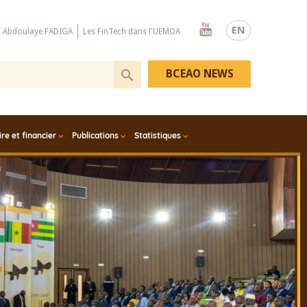
Youtube
EN
x Abdoulaye FADIGA
Les FinTech dans l'UEMOA
BCEAO NEWS
e et financier
Publications
Statistiques