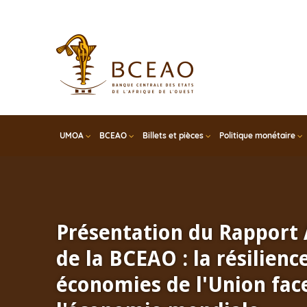
Skip
to
main
content
UMOA
BCEAO
Billets et pièces
Politique monétaire
Présentation du Rapport
de la BCEAO : la résilienc
économies de l'Union face