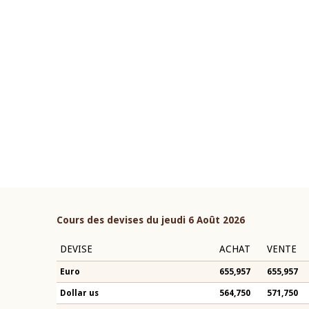
22 juillet 2026
ouverture du Comité de
Mot introductif du Gouvern
étaire de la BCEAO du 4 mars
Claude Kassi BROU lors de l
ée par son Président
présentation du rapport ann
n-Claude Kassi BROU
BCEAO
Cours des devises du jeudi 6 Août 2026
DEVISE
ACHAT
VENTE
Euro
655,957
655,957
Dollar us
564,750
571,750