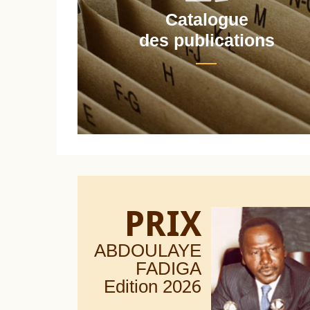
Catalogue
nt
des publications
PRIX
ABDOULAYE
FADIGA
Edition 20
26