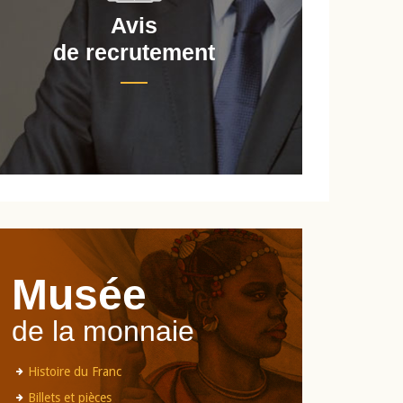
Avis
de recrutement
d
Musée
de la monnaie
Histoire du Franc
Billets et pièces