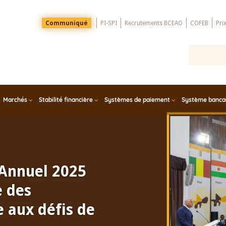
Menu
Communiqué
PI-SPI
Recrutements BCEAO
COFEB
Pri
Top
Marchés
Stabilité financière
Systèmes de paiement
Système bancair
 Annuel 2025
e des
 aux défis de