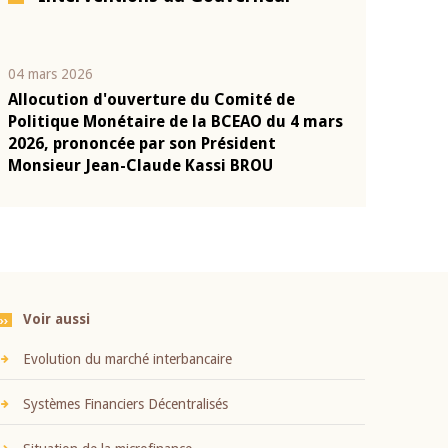
04 mars 2026
22 juillet 2026
Allocution d'ouverture du Comité de
Mot introduc
n
Politique Monétaire de la BCEAO du 4 mars
Claude Kassi
2026, prononcée par son Président
présentation
Monsieur Jean-Claude Kassi BROU
BCEAO
Voir aussi
Evolution du marché interbancaire
Systèmes Financiers Décentralisés