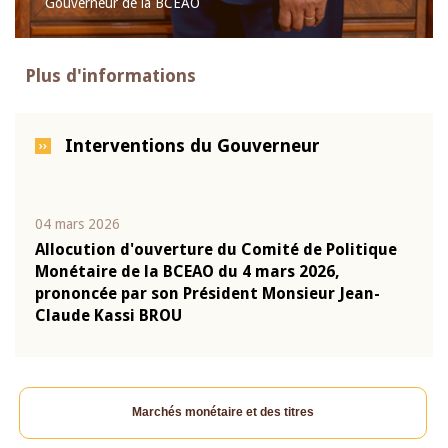
Gouverneur de la BCEAO
Plus d'informations
Interventions du Gouverneur
04 mars 2026
22 ju
que
Allocution d'ouverture du Comité de Politique
Mot 
Monétaire de la BCEAO du 4 mars 2026,
Kass
-
prononcée par son Président Monsieur Jean-
prés
Claude Kassi BROU
BCE
Marchés monétaire et des titres