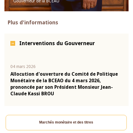
Gouverneur de la BCEAO
Plus d'informations
Interventions du Gouverneur
04 mars 2026
22 ju
que
Allocution d'ouverture du Comité de Politique
Mot 
Monétaire de la BCEAO du 4 mars 2026,
Kass
-
prononcée par son Président Monsieur Jean-
prés
Claude Kassi BROU
BCE
Marchés monétaire et des titres